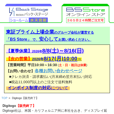
東証プライム上場企業
のグループ会社が運営する
安心して
「BS Store」
で、
お買い求めください。
8/8(土)～8/16(日)
【夏季休業】
2026年
8/17(月)10:00
【次の営業】
～
2026年
【営業時間】平日10:00～16:30
(
土・日・祝日は休業
)
各種お問い合わせページ
【お問い合わせ】
■クレカ決済・請求書払い(月末締め翌月末払い)対応
■税込11,000円以上のご注文で送料無料
インボイス制度の対応
について
TOP
>
Digitogo【販売終了】
Digitogo
【販売終了】
Digitogo社は、米国・カリフォルニア州に本社をおき、ディスプレイ延