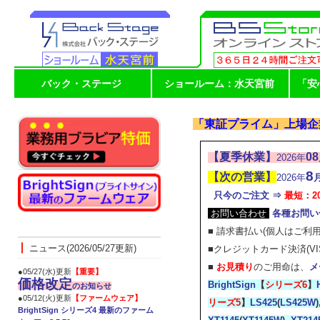
バック・ステージ
ショールーム：水天宮前
「安
「東証プライム」上場企
【夏季休業】
08
2026年
8
【次の営業
】
2026年
只今のご注文 ⇒
最短：20
お問い合わせ
各種お問い
■ 請求書払い(個人はご
ニュース(2026/05/27更新)
■クレジットカード決済(VISA
■
お見積り
のご用命は、
メ
●05/27(水)更新
【重要】
価格改定
BrightSign
【
シリーズ6
】
のお知らせ
●05/12(火)更新
【ファームウェア】
リーズ5
】
LS425
(
LS425W
)
BrightSign シリーズ4 最新のファーム