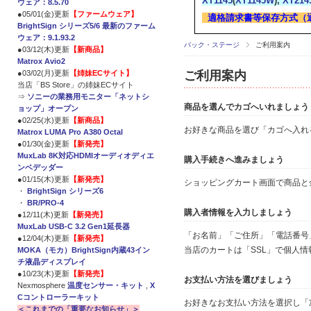
XT1145
(
XT1145W
),
XT214
ウェア：8.5.70
●05/01(金)更新
【ファームウェア】
適格請求書等保存方式（
BrightSign シリーズ5/6 最新のファーム
ウェア：9.1.93.2
バック・ステージ
ご利用案内
●03/12(木)更新
【新商品】
Matrox Avio2
●03/02(月)更新
【姉妹ECサイト】
ご利用案内
当店「BS Store」の姉妹ECサイト
⇒
ソニーの業務用モニター「ネットシ
商品を選んでカゴへいれましょう
ョップ」オープン
●02/25(水)更新
【新商品】
お好きな商品を選び「カゴへ入れ
Matrox LUMA Pro A380 Octal
●01/30(金)更新
【新発売】
MuxLab 8K対応HDMIオーディオディエ
購入手続きへ進みましょう
ンベデッダー
●01/15(木)更新
【新発売】
ショッピングカート画面で商品と
・
BrightSign シリーズ6
・
BR/PRO-4
購入者情報を入力しましょう
●12/11(木)更新
【新発売】
MuxLab USB-C 3.2 Gen1延長器
「お名前」「ご住所」「電話番号
●12/04(木)更新
【新発売】
当店のカートは「SSL」で個人
MOKA（モカ）BrightSign内蔵43イン
チ液晶ディスプレイ
●10/23(木)更新
【新発売】
お支払い方法を選びましょう
Nexmosphere
温度センサー・キット
,
X
Cコントローラーキット
お好きなお支払い方法を選択し「
＜これまでの「重要なお知らせ」＞