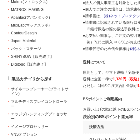
Matrox(マトロックス)
●法人／個人事業主を対象とした
●個人でご注文の場合は、請求書
MATROX IMAGING
●請求書は、
(株)ネットプロテク
Apantac(アパンタック)
●請求書に記載されている銀行口
MuxLab(マックスラボ)
※銀行振込の際の振込手数料は
ContourDesgin
●お支払い期限は、ご注文の翌月
Japan Material
例）7/15に購入 ⇒ 8/31がお
バック・ステージ
●請求代行のため代金債権は
(株
SHINYBOW【販売終了】
送料について
Digitogo【販売終了】
原則として、ヤマト運輸「宅急便
製品カテゴリから探す
送料は全国一律で
1,320円（税込
ただし、1回のご注文合計金額が
サイネージプレーヤー(ブライトサ
イン)
BSポイントご利用案内
マルチディスプレイコントローラ
ー
お買い上げの際に以下のBSポイ
エッジブレンディングプロセッサ
決済別のBSポイント還元率
ー
イメージプロセッサー
決済方法
VNSオプション
クレジットカード決済