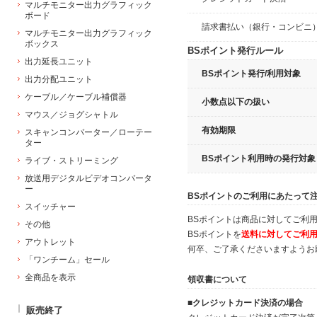
マルチモニター出力グラフィック
ボード
請求書払い（銀行・コンビニ
マルチモニター出力グラフィック
ボックス
BSポイント発行ルール
出力延長ユニット
BSポイント発行/利用対象
出力分配ユニット
ケーブル／ケーブル補償器
小数点以下の扱い
マウス／ジョグシャトル
有効期限
スキャンコンバーター／ローテー
ター
BSポイント利用時の発行対象
ライブ・ストリーミング
放送用デジタルビデオコンバータ
ー
BSポイントのご利用にあたって
スイッチャー
BSポイントは商品に対してご利
その他
BSポイントを
送料に対してご利
アウトレット
何卒、ご了承くださいますようお
「ワンチーム」セール
全商品を表示
領収書について
■
クレジットカード決済の場合
販売終了