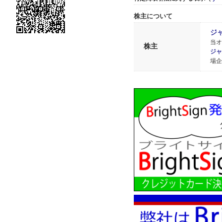
株主について
ジ
当オ
株主
ジャ
場企