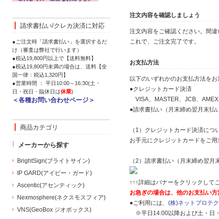
注文内容を確認しましょう
請求書払い/クレカ決済に対応
注文内容をご確認ください。間違
これで、ご注文完了です。
●ご注文時「請求書払い」を選択するだ
け（審査は弊社で行います）
●税込19,800円以上で【送料無料】
お支払方法
●税込19,800円未満の場合は、送料【全
国一律：税込1,320円】
以下のいずれかのお支払方法をお
●営業時間 ： 平日10:00～16:30(土・
●クレジットカード決済
日・祝日・臨休日は
休業
)
VISA、MASTER、JCB、AME
＜各種お問い合わせページ＞
●請求書払い（月末締め翌月末払
商品カテゴリ
（1）クレジットカード決済につ
お手元にクレジットカードをご用
メーカーから探す
BrightSign(ブライトサイン)
（2）請求書払い（月末締め翌月
IP GARD(アイピー・ガード)
↑↑↑詳細はバナーをクリックしてご
Ascentic(アセンティック)
お急ぎの場合は、他のお支払い方
Nexmosphere(ネクスモスフィア)
●ご利用には、
(株)ネットプロテ
VNS(GeoBox ジオボックス)
※平日14:00以降および土・