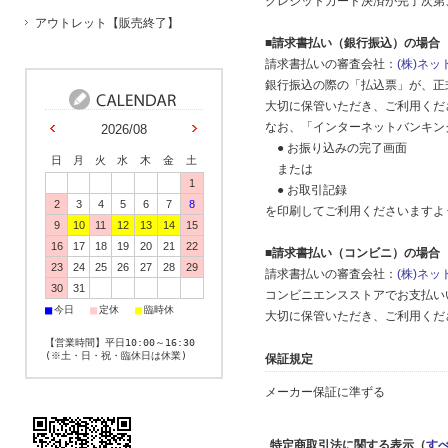
クレジットカード決済が完了次第
アウトレット【販売終了】
■
請求書払い（銀行振込）の場合
請求書払いの審査会社：
(株)ネ
銀行振込の際の「払込票」が、正
大切に保管いただき、ご利用くだ
なお、「インターネットバンキン
2026/08
● お振り込みの完了画面
日
月
火
水
木
金
土
または
1
● お取引記録
2
3
4
5
6
7
8
を印刷してご利用くださいますよ
9
10
11
12
13
14
15
16
17
18
19
20
21
22
■
請求書払い（コンビニ）の場合
23
24
25
26
27
28
29
請求書払いの審査会社：
(株)ネ
30
31
コンビニエンスストアでお支払い
■
■
■
今日
定休
臨時休
大切に保管いただき、ご利用くだ
【営業時間】平日10:00～16:30
(※土・日・祝・臨休日は休業)
保証規定
メーカー保証に準ずる
特定商取引法に関する表示（
す