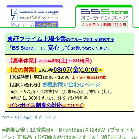
東証プライム上場企業
のグループ会社が運営する
安心して
「BS Store」
で、
お買い求めください。
【夏季休業】
8/8(土)～8/16(日)
2026年
08/07(金)10:00
【次の営業】
～
2026年
【営業時間】平日10:00～16:30
(
土・日・祝日は休業
)
各種お問い合わせページ
【お問い合わせ】
■クレカ決済・請求書払い(月末締め翌月末払い)対応
■税込11,000円以上のご注文で送料無料
インボイス制度の対応
について
TOP
>
BrightSign(ブライトサイン)
■納期目安：12営業日■ BrightSign XT245W（ブライトサ
イン）正規品（並行輸入品ではありません）WiFiモジュール