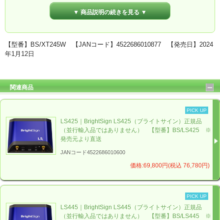
▼ 商品説明の続きを見る ▼
【型番】BS/XT245W 【JANコード】4522686010877 【発売日】2024
microSDカード
年1月12日
XT245W（BrightSign XT245W）の詳細は、
関連商品
BrightSign（ブライトサイン）発売元：
ジャパンマテリアル株式会社
のホームページをご確認く
PICK UP
ださい。
LS425｜BrightSign LS425（ブライトサイン）正規品
（並行輸入品ではありません） 【型番】BS/LS425 ※
発売元より直送
JANコード4522686010600
価格:69,800円(税込 76,780円)
PICK UP
LS445｜BrightSign LS445（ブライトサイン）正規品
（並行輸入品ではありません） 【型番】BS/LS445 ※