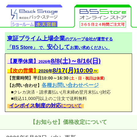
東証プライム上場企業
のグループ会社が運営する
安心して
「BS Store」
で、
お買い求めください。
8/8(土)～8/16(日)
【夏季休業】
2026年
8/17(月)10:00
【次の営業】
～
2026年
【営業時間】平日10:00～16:30
(
土・日・祝日は休業
)
各種お問い合わせページ
【お問い合わせ】
■クレカ決済・請求書払い(月末締め翌月末払い)対応
■税込11,000円以上のご注文で送料無料
インボイス制度の対応
について
【お知らせ】価格改定について