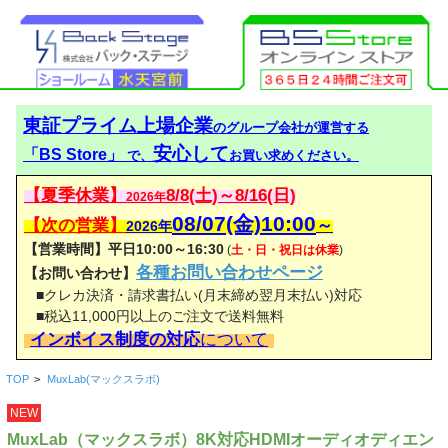
東証プライム上場企業
のグループ会社が運営する
安心して
「BS Store」
で、
お買い求めください。
【夏季休業】
8/8(土)～8/16(日)
2026年
08/07(金)10:00
【次の営業】
～
2026年
【営業時間】平日10:00～16:30
(
土・日・祝日は休業
)
各種お問い合わせページ
【お問い合わせ】
■クレカ決済・請求書払い(月末締め翌月末払い)対応
■税込11,000円以上のご注文で送料無料
インボイス制度の対応
について
TOP
>
MuxLab(マックスラボ)
NEW
MuxLab（マックスラボ）8K対応HDMIオーディオディエン