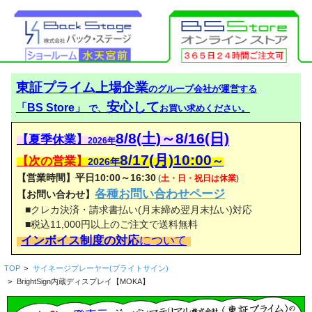
東証プライム上場企業
のグループ会社が運営する
安心して
「BS Store」
で、
お買い求めください。
8/8(土)～8/16(日)
【夏季休業】
2026年
8/17(月)10:00
【次の営業】
～
2026年
【営業時間】平日10:00～16:30
(
土・日・祝日は休業
)
各種お問い合わせページ
【お問い合わせ】
■クレカ決済・請求書払い(月末締め翌月末払い)対応
■税込11,000円以上のご注文で送料無料
インボイス制度の対応
について
TOP
>
サイネージプレーヤー(ブライトサイン)
>
BrightSign内蔵ディスプレイ【MOKA】