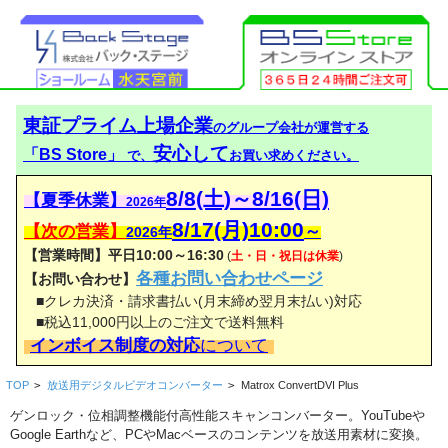
東証プライム上場企業
のグループ会社が運営する
安心して
「BS Store」
で、
お買い求めください。
8/8(土)～8/16(日)
【夏季休業】
2026年
8/17(月)10:00
【次の営業】
～
2026年
【営業時間】平日10:00～16:30
(
土・日・祝日は休業
)
各種お問い合わせページ
【お問い合わせ】
■クレカ決済・請求書払い(月末締め翌月末払い)対応
■税込11,000円以上のご注文で送料無料
インボイス制度の対応
について
TOP
>
放送用デジタルビデオコンバーター
>
Matrox ConvertDVI Plus
ゲンロック・位相調整機能付高性能スキャンコンバーター。YouTubeや
Google Earthなど、PCやMacベースのコンテンツを放送用素材に変換。