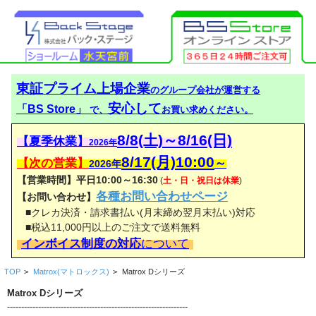
東証プライム上場企業
のグループ会社が運営する
安心して
「BS Store」
で、
お買い求めください。
8/8(土)～8/16(日)
【夏季休業】
2026年
8/17(月)10:00
【次の営業】
～
2026年
【営業時間】平日10:00～16:30
(
土・日・祝日は休業
)
各種お問い合わせページ
【お問い合わせ】
■クレカ決済・請求書払い(月末締め翌月末払い)対応
■税込11,000円以上のご注文で送料無料
インボイス制度の対応
について
TOP
>
Matrox(マトロックス)
>
Matrox Dシリーズ
Matrox Dシリーズ
----------------------------------------------------------------