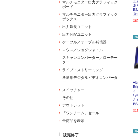
正
マルチモニター出力グラフィック
あ
ボード
B
直
マルチモニター出力グラフィック
ボックス
¥6
出力延長ユニット
出力分配ユニット
ケーブル／ケーブル補償器
マウス／ジョグシャトル
スキャンコンバーター／ローテー
ター
ライブ・ストリーミング
放送用デジタルビデオコンバータ
ー
■
Br
スイッチャー
イ
行
その他
ん
B
アウトレット
¥1
「ワンチーム」セール
全商品を表示
販売終了