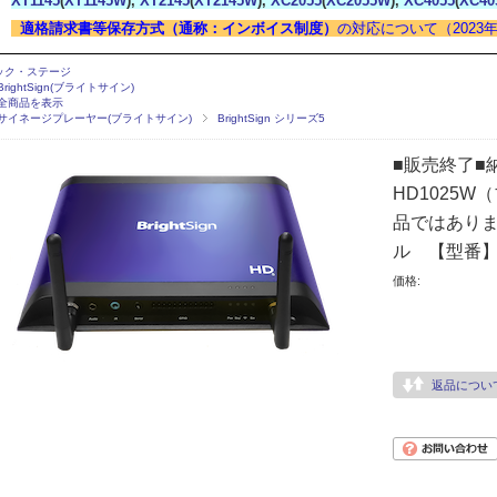
XT1145
(
XT1145W
),
XT2145
(
XT2145W
),
XC2055
(
XC2055W
),
XC4055
(
XC40
適格請求書等保存方式（通称：インボイス制度）
の対応について（2023年
ック・ステージ
BrightSign(ブライトサイン)
全商品を表示
サイネージプレーヤー(ブライトサイン)
BrightSign シリーズ5
■販売終了■納
HD1025
品ではありま
ル 【型番】B
価格:
返品につい