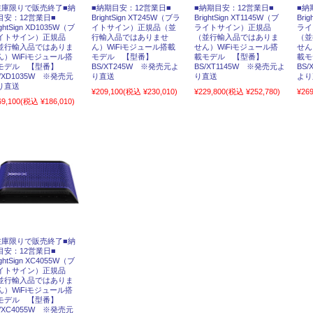
在庫限りで販売終了■納
■納期目安：12営業日■
■納期目安：12営業日■
■納
目安：12営業日■
BrightSign XT245W（ブラ
BrightSign XT1145W（ブ
Bri
ightSign XD1035W（ブ
イトサイン）正規品（並
ライトサイン）正規品
ライ
イトサイン）正規品
行輸入品ではありませ
（並行輸入品ではありま
（並
並行輸入品ではありま
ん）WiFiモジュール搭載
せん）WiFiモジュール搭
せん
ん）WiFiモジュール搭
モデル 【型番】
載モデル 【型番】
載モ
モデル 【型番】
BS/XT245W ※発売元よ
BS/XT1145W ※発売元よ
BS
S/XD1035W ※発売元
り直送
り直送
より
り直送
¥209,100
(税込 ¥230,010)
¥229,800
(税込 ¥252,780)
¥269
69,100
(税込 ¥186,010)
在庫限りで販売終了■納
目安：12営業日■
ightSign XC4055W（ブ
イトサイン）正規品
並行輸入品ではありま
ん）WiFiモジュール搭
モデル 【型番】
S/XC4055W ※発売元