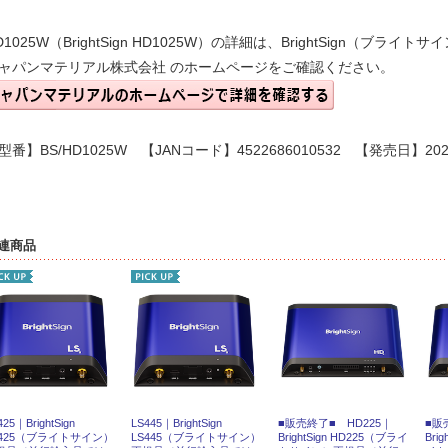
D1025W（BrightSign HD1025W）の詳細は、BrightSign（ブライ
ャパンマテリアル株式会社
のホームページをご確認ください。
型番】BS/HD1025W 【JANコード】4522686010532 【発売日】20
連商品
425｜BrightSign
LS445｜BrightSign
■販売終了■ HD225｜
■販
S425（ブライトサイン）
LS445（ブライトサイン）
BrightSign HD225（ブライ
Bri