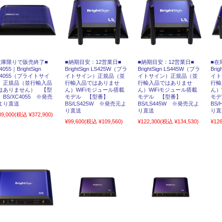
在庫限りで販売終了■
■納期目安：12営業日■
■納期目安：12営業日■
■在
4055｜BrightSign
BrightSign LS425W（ブラ
BrightSign LS445W（ブラ
Bri
C4055（ブライトサイ
イトサイン）正規品（並
イトサイン）正規品（並
イト
）正規品（並行輸入品
行輸入品ではありませ
行輸入品ではありませ
行輸
はありません） 【型
ん）WiFiモジュール搭載
ん）WiFiモジュール搭載
ん）
】BS/XC4055 ※発売
モデル 【型番】
モデル 【型番】
モデ
より直送
BS/LS425W ※発売元よ
BS/LS445W ※発売元よ
BS
り直送
り直送
り直
39,000
(税込 ¥372,900)
¥99,600
(税込 ¥109,560)
¥122,300
(税込 ¥134,530)
¥126