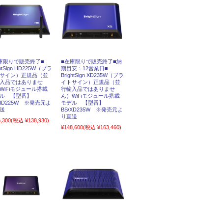
庫限りで販売終了■
■在庫限りで販売終了■納
ghtSign HD225W（ブラ
期目安：12営業日■
サイン）正規品（並
BrightSign XD235W（ブラ
入品ではありませ
イトサイン）正規品（並
WiFiモジュール搭載
行輸入品ではありませ
ル 【型番】
ん）WiFiモジュール搭載
/HD225W ※発売元よ
モデル 【型番】
送
BS/XD235W ※発売元よ
り直送
,300
(税込 ¥138,930)
¥148,600
(税込 ¥163,460)