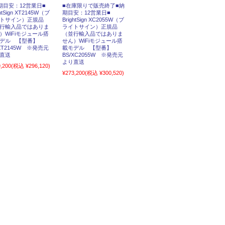
期目安：12営業日■
■在庫限りで販売終了■納
ghtSign XT2145W（ブ
期目安：12営業日■
トサイン）正規品
BrightSign XC2055W（ブ
行輸入品ではありま
ライトサイン）正規品
）WiFiモジュール搭
（並行輸入品ではありま
デル 【型番】
せん）WiFiモジュール搭
/XT2145W ※発売元
載モデル 【型番】
直送
BS/XC2055W ※発売元
より直送
,200
(税込 ¥296,120)
¥273,200
(税込 ¥300,520)