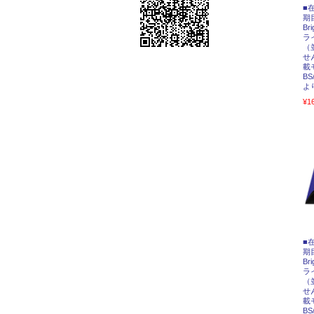
■
期
Br
ラ
（
せ
載
B
よ
¥1
■
期
Br
ラ
（
せ
載
B