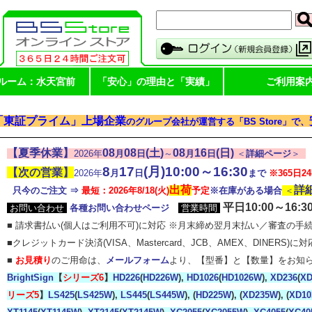
ルーム：水天宮前
「安心」の理由と「実績」
ご利用案
「東証プライム」上場企業
のグループ会社が運営する「BS Store」で、
【夏季休業】
08
08
(土)
08
16
(日)
2026年
月
日
～
月
日
＜
詳細ページ
＞
8
17
(月)
10:00～16:30
【次の営業
】
2026年
月
日
まで
※365日
出荷
詳
只今のご注文 ⇒
最短：2026年8/18(火)
予定
※在庫がある場合
＜
平日10:00～16:3
お問い合わせ
各種お問い合わせページ
営業時間
■ 請求書払い(個人はご利用不可)に対応 ※月末締め翌月末払い／審査の手
■クレジットカード決済(VISA、Mastercard、JCB、AMEX、DINERS)に対
■
お見積り
のご用命は、
メールフォーム
より、【型番】と【数量】をお知
BrightSign
【
シリーズ6
】
HD226
(
HD226W
),
HD1026
(
HD1026W
),
XD236
(
XD
リーズ5
】
LS425
(
LS425W
),
LS445
(
LS445W
), (
HD225W
), (
XD235W
), (
XD1