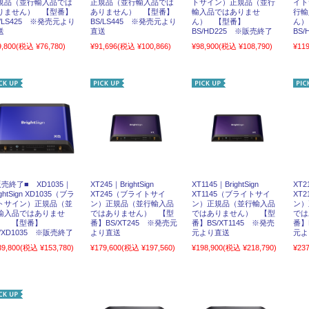
規品（並行輸入品では
正規品（並行輸入品では
トサイン）正規品（並行
イト
りません） 【型番】
ありません） 【型番】
輸入品ではありませ
行輸
S/LS425 ※発売元より
BS/LS445 ※発売元より
ん） 【型番】
ん）
送
直送
BS/HD225 ※販売終了
BS
9,800
(税込 ¥76,780)
¥91,696
(税込 ¥100,866)
¥98,900
(税込 ¥108,790)
¥119
販売終了■ XD1035｜
XT245｜BrightSign
XT1145｜BrightSign
XT2
ightSign XD1035（ブラ
XT245（ブライトサイ
XT1145（ブライトサイ
XT
トサイン）正規品（並
ン）正規品（並行輸入品
ン）正規品（並行輸入品
ン）
輸入品ではありませ
ではありません） 【型
ではありません） 【型
では
） 【型番】
番】BS/XT245 ※発売元
番】BS/XT1145 ※発売
番】
S/XD1035 ※販売終了
より直送
元より直送
元よ
39,800
(税込 ¥153,780)
¥179,600
(税込 ¥197,560)
¥198,900
(税込 ¥218,790)
¥237