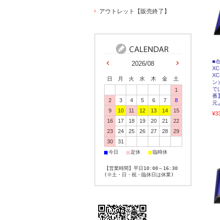
アウトレット【販売終了】
■
2026/08
XC
X
日
月
火
水
木
金
土
ン
で
1
番
2
3
4
5
6
7
8
元
9
10
11
12
13
14
15
¥3
16
17
18
19
20
21
22
23
24
25
26
27
28
29
30
31
■
■
■
今日
定休
臨時休
【営業時間】平日10:00～16:30
(※土・日・祝・臨休日は休業)