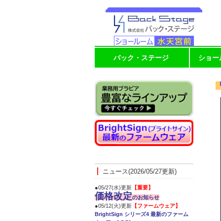
バック・ステージ
ショー
ニュース(2026/05/27更新)
●05/27(水)更新
【重要】
価格改定
のお知らせ
●05/12(火)更新
【ファームウェア】
BrightSign シリーズ4 最新のファーム