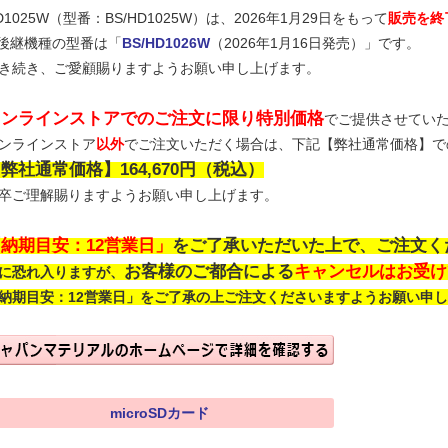
D1025W（型番：BS/HD1025W）は、2026年1月29日をもって
販売を終
 後継機種の型番は「
BS/HD1026W
（2026年1月16日発売）」です。
き続き、ご愛顧賜りますようお願い申し上げます。
オンラインストアでのご注文に限り特別価格
でご提供させてい
ンラインストア
以外
でご注文いただく場合は、下記【弊社通常価格】で
弊社通常価格】164,670円（税込）
卒ご理解賜りますようお願い申し上げます。
納期目安：12営業日」
をご了承いただいた上で、ご注文く
お客様のご都合による
キャンセルはお受け
に恐れ入りますが、
納期目安：12営業日」をご了承の上ご注文くださいますようお願い申
microSDカード