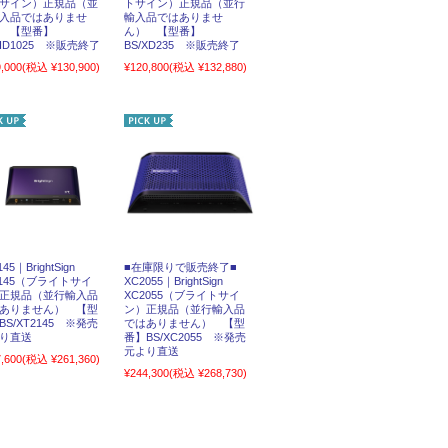
サイン）正規品（並
トサイン）正規品（並行
入品ではありませ
輸入品ではありませ
 【型番】
ん） 【型番】
/HD1025 ※販売終了
BS/XD235 ※販売終了
,000
(税込 ¥130,900)
¥120,800
(税込 ¥132,880)
145｜BrightSign
■在庫限りで販売終了■
2145（ブライトサイ
XC2055｜BrightSign
正規品（並行輸入品
XC2055（ブライトサイ
ありません） 【型
ン）正規品（並行輸入品
BS/XT2145 ※発売
ではありません） 【型
り直送
番】BS/XC2055 ※発売
元より直送
,600
(税込 ¥261,360)
¥244,300
(税込 ¥268,730)