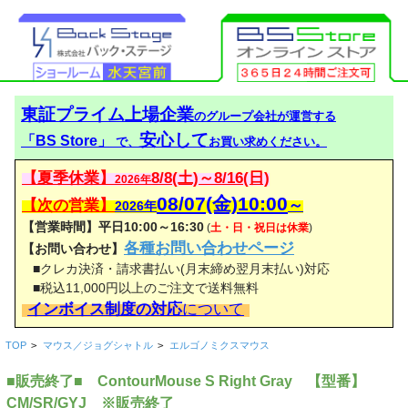
東証プライム上場企業
のグループ会社が運営する
安心して
「BS Store」
で、
お買い求めください。
【夏季休業】
8/8(土)～8/16(日)
2026年
08/07(金)10:00
【次の営業】
～
2026年
【営業時間】平日10:00～16:30
(
土・日・祝日は休業
)
各種お問い合わせページ
【お問い合わせ】
■クレカ決済・請求書払い(月末締め翌月末払い)対応
■税込11,000円以上のご注文で送料無料
インボイス制度の対応
について
TOP
>
マウス／ジョグシャトル
>
エルゴノミクスマウス
■販売終了■ ContourMouse S Right Gray 【型番】
CM/SR/GYJ ※販売終了