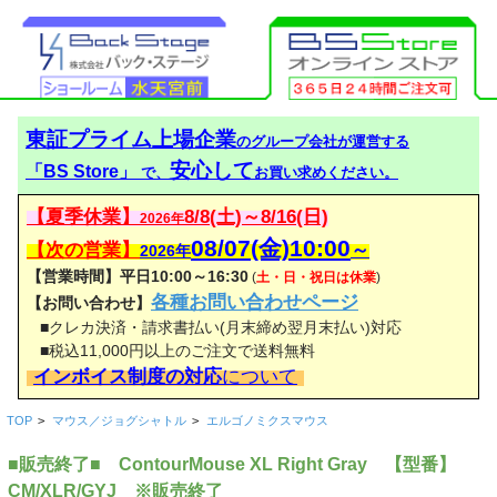
東証プライム上場企業
のグループ会社が運営する
安心して
「BS Store」
で、
お買い求めください。
【夏季休業】
8/8(土)～8/16(日)
2026年
08/07(金)10:00
【次の営業】
～
2026年
【営業時間】平日10:00～16:30
(
土・日・祝日は休業
)
各種お問い合わせページ
【お問い合わせ】
■クレカ決済・請求書払い(月末締め翌月末払い)対応
■税込11,000円以上のご注文で送料無料
インボイス制度の対応
について
TOP
>
マウス／ジョグシャトル
>
エルゴノミクスマウス
■販売終了■ ContourMouse XL Right Gray 【型番】
CM/XLR/GYJ ※販売終了