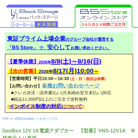
東証プライム上場企業
のグループ会社が運営する
安心して
「BS Store」
で、
お買い求めください。
8/8(土)～8/16(日)
【夏季休業】
2026年
8/17(月)10:00
【次の営業】
～
2026年
【営業時間】平日10:00～16:30
(
土・日・祝日は休業
)
各種お問い合わせページ
【お問い合わせ】
■クレカ決済・請求書払い(月末締め翌月末払い)対応
■税込11,000円以上のご注文で送料無料
インボイス制度の対応
について
TOP
>
VNS(GeoBox ジオボックス)
GeoBox 12V 1A電源アダプター 【型番】VNS-12V1A ※