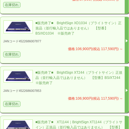
テリアル社（「東証プライム・名証プレミア」上場）の
在庫切れ
グループ会社
（リンク先ページの最下部に当オンライン
ストアへのリンクが掲載されています）
株式会社バッ
■販売終了■ BrightSign XD1034（ブライトサイン）正
ク・ステージが運営する「
BS
Store（ビーエス スト
規品（並行輸入品ではありません） 【型番】
ア）」で
安心して
お買い求めください。
BS/XD1034 ※販売終了
JANコード4522686007877
価格:106,900円(税込 117,590円)
～
在庫切れ
■販売終了■ BrightSign XT244（ブライトサイン）正規
また弊社は、
B
right
S
ign HD224を販売するだけにとどま
品（並行輸入品ではありません） 【型番】BS/XT244
※販売終了
らず、「博物館」や「マンションギャラリー」、各種
「展示施設」など、多くの「BrightSign納入実績」があ
JANコード4522686007853
ります。具体的には「
東京タワー
」や、2016年に開催さ
価格:106,900円(税込 117,590円)
～
在庫切れ
れた「
伊勢志摩サミット応援プロジェクションマッピン
グ
」などが挙げられます。
「
B
right
S
ign HD224で、こんなことができないか？」な
■販売終了■ XT1144｜BrightSign XT1144（ブライトサ
ど、一歩進んだBrightSignのご相談は、
イン）正規品（並行輸入品ではありません） 【型番】