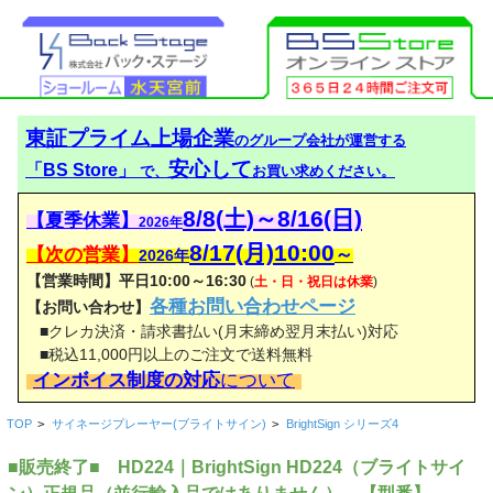
東証プライム上場企業
のグループ会社が運営する
安心して
「BS Store」
で、
お買い求めください。
8/8(土)～8/16(日)
【夏季休業】
2026年
8/17(月)10:00
【次の営業】
～
2026年
【営業時間】平日10:00～16:30
(
土・日・祝日は休業
)
各種お問い合わせページ
【お問い合わせ】
■クレカ決済・請求書払い(月末締め翌月末払い)対応
■税込11,000円以上のご注文で送料無料
インボイス制度の対応
について
TOP
>
サイネージプレーヤー(ブライトサイン)
>
BrightSign シリーズ4
■販売終了■ HD224｜BrightSign HD224（ブライトサイ