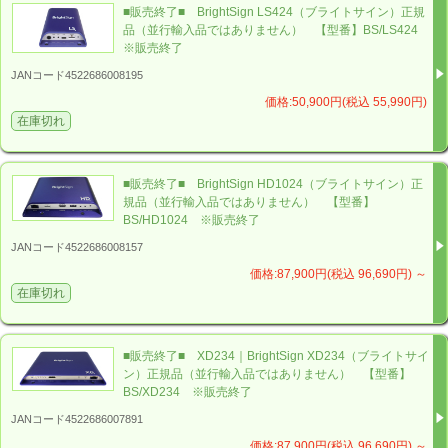
■販売終了■ BrightSign LS424（ブライトサイン）正規
microSDカード
品（並行輸入品ではありません） 【型番】BS/LS424
※販売終了
JANコード4522686008195
HD224（BrightSign HD224）の詳細は、BrightSign（ブ
価格:50,900円(税込 55,990円)
ライトサイン）発売元の
ジャパンマテリアル株式会社
在庫切れ
または 弊社（株式会社バック・ステージ）のホームペー
ジをご確認ください。
■販売終了■ BrightSign HD1024（ブライトサイン）正
規品（並行輸入品ではありません） 【型番】
BS/HD1024 ※販売終了
JANコード4522686008157
また、BrightSign（ブライトサイン）の「マニュアル
価格:87,900円(税込 96,690円)
～
類」や「よくあるご質問」等をまとめた
在庫切れ
【お役立ち情報リンク集】
も併せてご確認ください。
BrightSign【お役立ち情報リンク集】
■販売終了■ XD234｜BrightSign XD234（ブライトサイ
ン）正規品（並行輸入品ではありません） 【型番】
B
right
S
ign HD224を購入するなら「
BS
BS/XD234 ※販売終了
Store」
JANコード4522686007891
B
right
S
ign HD224は、
B
right
S
ignの発売元：ジャパンマ
価格:87,900円(税込 96,690円)
～