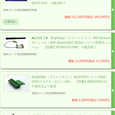
BS/XT1144 ※販売終了
以下の
【お問い合わせ】
メールフォーム
よりお寄せくだ
JANコード4522686007839
さい。
バック・ステージ（本社）へ【お問い合わせ】
価格:151,400円(税込 166,540円)
在庫切れ
■販売終了■ BrightSign（ブライトサイン）WiFi Beacon
モジュール（WiFi Beacon対応 BS3/4シリーズ専用モジュ
ール） 【型番】BS/WS103-WW ※販売終了
JANコード4522686006481
価格:12,000円(税込 13,200円)
BrightSign（ブライトサイン）BS3/4/5/6シリーズ対応
GPIOコネクタ（12ピン1個） 【型番】BR/PGPIO-12
※発売元より直送
JANコード4522686006801
価格:5,300円(税込 5,830円)