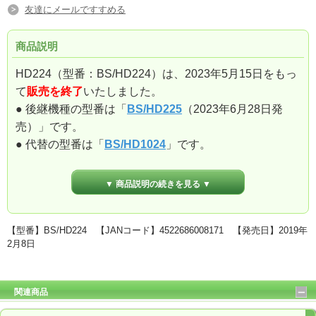
友達にメールですすめる
商品説明
HD224（型番：BS/HD224）は、2023年5月15日をもっ
て
販売を終了
いたしました。
● 後継機種の型番は「
BS/HD225
（2023年6月28日発
売）」です。
● 代替の型番は「
BS/HD1024
」です。
引き続き、ご愛顧賜りますようお願い申し上げます。
▼ 商品説明の続きを見る ▼
「BrightSign HD224」 と
【型番】BS/HD224 【JANコード】4522686008171 【発売日】2019年
「
GPIOコネクター12ピン1個
」
の同時購入に限り、
2月8日
「
GPIOコネクター12ピン1個
」
を
【特別価格】
でご提
供させていただきます。
当店通常価格：4,700円（税込5,170円）
関連商品
⇒
同時購入特価：
3,900円（税込4,290円）