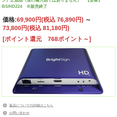
ン）正規品（並行輸入品ではありません） 【型番】
BS/HD224 ※販売終了
価格:
69,900円
(税込 76,890円)
～
73,800円
(税込 81,180円)
[ポイント還元 768ポイント～]
返品についての詳細はこちら
お問い合わせ