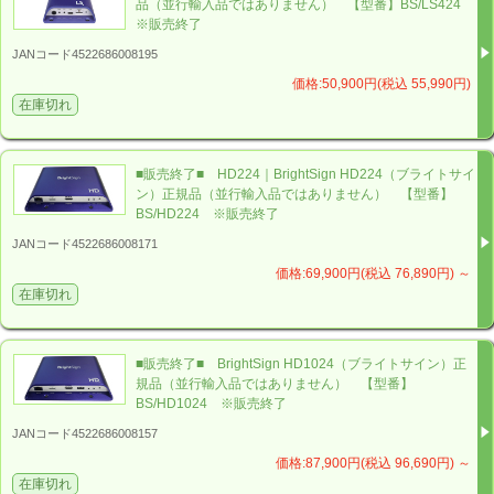
品（並行輸入品ではありません） 【型番】BS/LS424
※販売終了
microSDカード
JANコード4522686008195
XD1034（BrightSign XD1034）の詳細は、
価格:50,900円(税込 55,990円)
在庫切れ
BrightSign（ブライトサイン）発売元の
ジャパンマテリアル株式会社
または 弊社（株式会社バ
ック・ステージ）のホームページをご確認ください。
■販売終了■ HD224｜BrightSign HD224（ブライトサイ
ン）正規品（並行輸入品ではありません） 【型番】
BS/HD224 ※販売終了
JANコード4522686008171
また、BrightSign（ブライトサイン）の「マニュアル
価格:69,900円(税込 76,890円)
～
在庫切れ
類」や「よくあるご質問」等をまとめた
【お役立ち情報リンク集】
も併せてご確認ください。
BrightSign【お役立ち情報リンク集】
■販売終了■ BrightSign HD1024（ブライトサイン）正
規品（並行輸入品ではありません） 【型番】
BS/HD1024 ※販売終了
B
right
S
ign XD1034を購入するなら「
BS
JANコード4522686008157
Store」
価格:87,900円(税込 96,690円)
～
B
right
S
ign XD1034は、
B
right
S
ignの発売元：ジャパン
在庫切れ