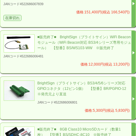
など、一歩進んだBrightSignのご相談は、
JANコード4522686007839
以下の
【お問い合わせ】
メールフォーム
よりお寄せくだ
価格:151,400円(税込 166,540円)
さい。
在庫切れ
バック・ステージ（本社）へ【お問い合わせ】
■販売終了■ BrightSign（ブライトサイン）WiFi Beacon
モジュール（WiFi Beacon対応 BS3/4シリーズ専用モジュ
ール） 【型番】BS/WS103-WW ※販売終了
JANコード4522686006481
価格:12,000円(税込 13,200円)
BrightSign（ブライトサイン）BS3/4/5/6シリーズ対応
GPIOコネクタ（12ピン1個） 【型番】BR/PGPIO-12
※発売元より直送
JANコード4522686006801
価格:5,300円(税込 5,830円)
■販売終了■ 8GB Class10 MicroSDカード（数量1
枚） 【型番】BS/SDHC-8C10 ※販売終了