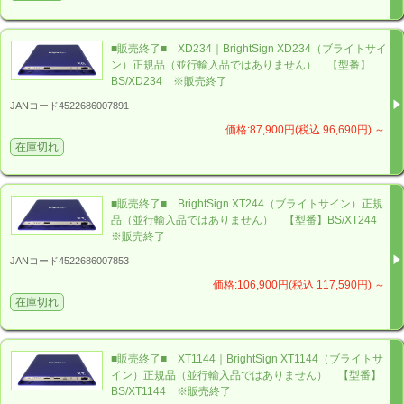
マテリアル社（「東証プライム・名証プレミア」上場）
の
グループ会社
（リンク先ページの最下部に当オンラインス
■販売終了■ XD234｜BrightSign XD234（ブライトサイ
ン）正規品（並行輸入品ではありません） 【型番】
株式会社バック・ステージ
が運営する
BS/XD234 ※販売終了
「
BS
Store（ビーエス ストア）」
で
安心して
お買い求
JANコード4522686007891
めください。
価格:87,900円(税込 96,690円)
～
在庫切れ
■販売終了■ BrightSign XT244（ブライトサイン）正規
品（並行輸入品ではありません） 【型番】BS/XT244
※販売終了
また弊社は、
B
right
S
ign XD1034を販売するだけにとど
JANコード4522686007853
まらず、「博物館」や「マンションギャラリー」、各種
価格:106,900円(税込 117,590円)
～
「展示施設」など、多くの「BrightSign納入実績」があ
在庫切れ
ります。具体的には「
東京タワー
」や、2016年に開催さ
れた「
伊勢志摩サミット応援プロジェクションマッピン
■販売終了■ XT1144｜BrightSign XT1144（ブライトサ
グ
」などが挙げられます。
イン）正規品（並行輸入品ではありません） 【型番】
「
B
right
S
ign XD1034で、こんなことができないか？」
BS/XT1144 ※販売終了