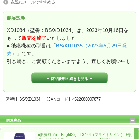
友達にメールですすめる
商品説明
XD1034（型番：BS/XD1034）は、2023年10月16日を
もって
販売を終了
いたしました。
● 後継機種の型番は「
BS/XD1035
（2023年5月29日発
売）
」です。
引き続き、ご愛顧くださいますよう、宜しくお願い申し
上げます。
▼ 商品説明の続きを見る ▼
「BrightSign XD1034」 と
【型番】BS/XD1034 【JANコード】4522686007877
「
GPIOコネクター12ピン1個
」
の同時購入に限り、
「
GPIOコネクター12ピン1個
」
を
【特別価格】
でご提
供させていただきます。
関連商品
当店通常価格：4,700円（税込5,170円）
⇒
同時購入特価：
3,900円（税込4,290円）
■販売終了■ BrightSign LS424（ブライトサイン）正規