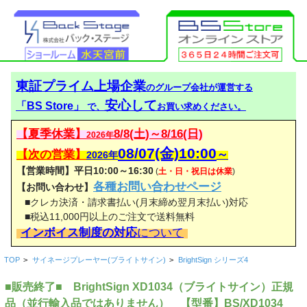
東証プライム上場企業
のグループ会社が運営する
安心して
「BS Store」
で、
お買い求めください。
【夏季休業】
8/8(土)～8/16(日)
2026年
08/07(金)10:00
【次の営業】
～
2026年
【営業時間】平日10:00～16:30
(
土・日・祝日は休業
)
各種お問い合わせページ
【お問い合わせ】
■クレカ決済・請求書払い(月末締め翌月末払い)対応
■税込11,000円以上のご注文で送料無料
インボイス制度の対応
について
TOP
>
サイネージプレーヤー(ブライトサイン)
>
BrightSign シリーズ4
■販売終了■ BrightSign XD1034（ブライトサイン）正規
品（並行輸入品ではありません） 【型番】BS/XD1034